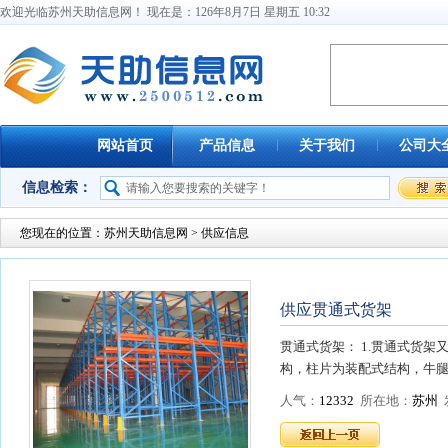
欢迎光临苏州天助信息网！ 现在是：
126
年
8
月
7
日
星期五
10
:
32
网站首页
产品信息
关于我们
公司大
信息检索：
您现在的位置：
苏州天助信息网
> 供应信息
供应贯通式货架
贯通式货架： 1.贯通式货
构，柱片为装配式结构，牛腿
人气：
12332
所在地：
苏州