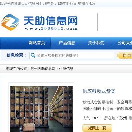
欢迎光临苏州天助信息网！ 现在是：
126
年
8
月
7
日
星期五
4
:
53
网站首页
产品信息
关于我们
公司大
信息检索：
您现在的位置：
苏州天助信息网
> 供应信息
供应移动式货架
移动式货架易控制，安全可
滚轮沿铺设于地面上的轨道移
人气：
8211
所在地：
苏州
发