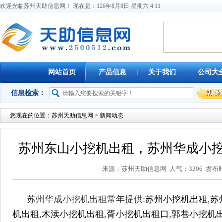
欢迎光临苏州天助信息网！ 现在是：
126
年
8
月
8
日
星期六
4
:
11
网站首页
产品信息
关于我们
公司大
信息检索：
您现在的位置：
苏州天助信息网
> 新闻动态
苏州东山小挖机出租，苏州华成小
来源：苏州天助信息网 人气：3296 发布时间：
苏州华成小挖机出租常年提供:
苏州小挖机出租
,
苏
机出租
,
木渎小挖机出租
,
胥小挖机出租口
,
郭巷小挖机