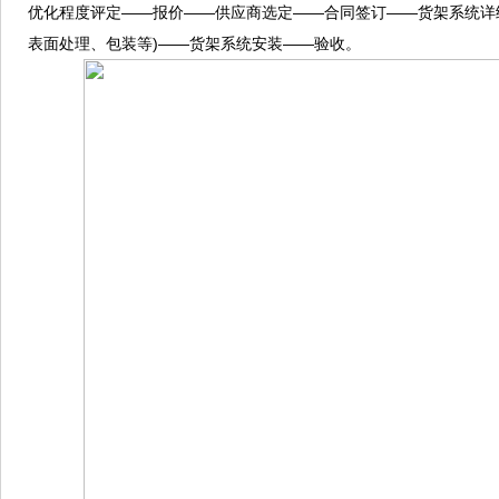
优化程度评定——报价——供应商选定——合同签订——货架系统详
表面处理、包装等)——货架系统安装——验收。